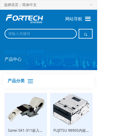
选择语言：简体中文
ꀅ
끀
网站导航
끠
PRODUCT CENTER
产品中心
产品分类
끀
Sanei SK1-311嵌入式高速热敏打印机
FUJITSU 9890S内嵌式打印机 -登机牌 & 行李牌打印机