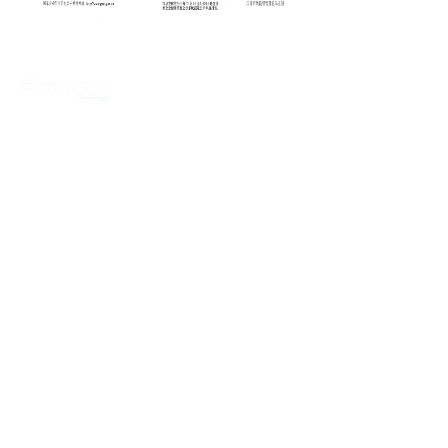
上海福德科技发展有限公司成立于2000年4月，座落于
上海市中心的繁华区域， 是一家专业从事机场航空、
轨道交通、政府安防、旅游酒店、零售金融等相关领域
的产品销售和技术服务的公司。2009年，于香港成立
了福德科技国际有限公司。
电话：+86-21-63263506 邮编：200010
sales@fortechsystems.cn
邮箱：
technical@fortechsystems.cn
0
版权所有©
上海福德科技发展有限公司
沪ICP备09001552号