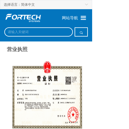
选择语言：简体中文
ꀅ
끀
网站导航
끠
营业执照