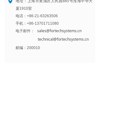
넹
地址：上海市黄浦区人民路885号淮海中华大
厦1910室
电话：+86-21-63263506
手机：+86-13701711080
sales@fortechsystems.cn
电子邮件：
technical@fortechsystems.cn
邮编：200010
福德科技国际有限公司
넹
地址：香港九龙尖沙咀广东道17号海港城环球
金融中心南座13A楼05-15室
手机：+
852-22722979
sales@fortechsystems.cn
电子邮件：
technical@fortechsystems.cn