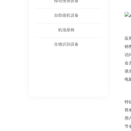
移动便携设备
自助值机设备
机场座椅
应
生物识别设备
销
访
会
俱
电
特
简
用
节