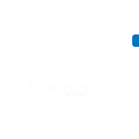
关
上海福德科技发展有限公司成立于2000年4月，座落于上
的繁华区域， 是一家专业从事机场航空、轨道交通、政府
游酒店、零售金融等相关领域的产品销售和技术服务的公司。
年，于香港成立了福德科技国际有限公司。