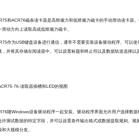
CR75和ACR76磁条读卡器是高矫顽力和低矫顽力磁卡的手动滑动读卡器。
一滑动方向上读取高或低矫顽力磁卡。
CR75作为USB键盘设备进行通信，通常不需要安装设备驱动程序。
可以使用
载，并将其存储在阅读器中。
可以设置标题和终止符以及数据轨道选择以及
。
CR76随Windows设备驱动程序一起安装。
驱动程序界面允许用户选择数据
允许测试数据的特定字段，并可以设置条件输出格式或数据提取规则。
规
级和大规模分发。