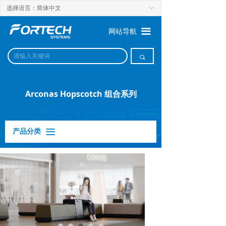
选择语言：简体中文
ꀅ
끀
网站导航
끠
Arconas Hopscotch 组合系列
产品分类
끀