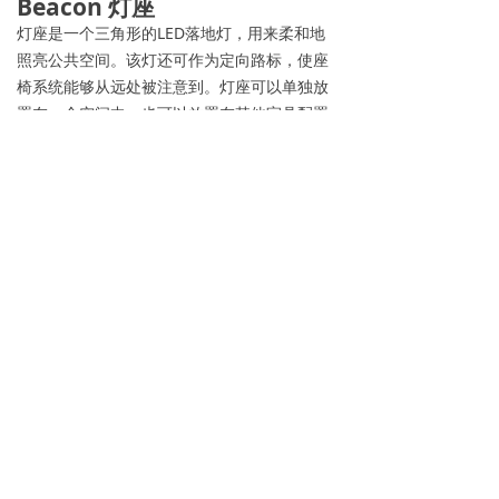
Beacon 灯座
灯座是一个三角形的LED落地灯，用来柔和地
照亮公共空间。该灯还可作为定向路标，使座
椅系统能够从远处被注意到。灯座可以单独放
置在一个空间中，也可以放置在其他家具配置
旁边，以提供方向或象征会合点。
Hopscotch 组合
Beacon灯座可以单独放置，也可以与“跳房
子”集合中的其他产品一起放置。其中包括跳台
和浪涌发电站。所有3个部件可以无缝连接在一
起。