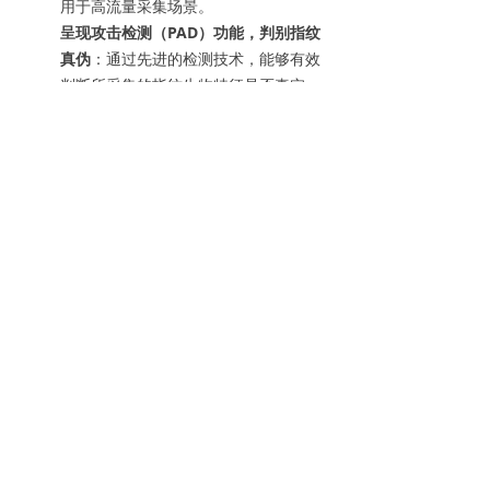
用于高流量采集场景。
呈现攻击检测（PAD）功能，判别指纹
真伪
：通过先进的检测技术，能够有效
判断所采集的指纹生物特征是否真实，
防止伪造指纹进入系统，保障安全性。
软件支持
：可选用 MOBS、LSMS 或
BioCore 软件（可选）。
软件开发工具包支持
：标配 L Scan 基础
软件开发工具包（包含在内）。
上海福德科技发展有限公司成立于2000年4月，座落于
上海市中心的繁华区域， 是一家专业从事机场航空、
轨道交通、政府安防、旅游酒店、零售金融等相关领域
的产品销售和技术服务的公司。2009年，于香港成立
了福德科技国际有限公司。
电话：+86-21-63263506 邮编：200010