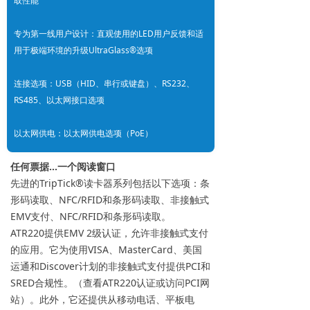
取性能
专为第一线用户设计：直观使用的LED用户反馈和适
用于极端环境的升级UltraGlass®选项
连接选项：USB（HID、串行或键盘）、RS232、
RS485、以太网接口选项
以太网供电：以太网供电选项（PoE）
任何票据…一个阅读窗口
先进的TripTick®读卡器系列包括以下选项：条
形码读取、NFC/RFID和条形码读取、非接触式
EMV支付、NFC/RFID和条形码读取。
ATR220提供EMV 2级认证，允许非接触式支付
的应用。它为使用VISA、MasterCard、美国
运通和Discover计划的非接触式支付提供PCI和
SRED合规性。（查看ATR220认证或访问PCI网
站）。此外，它还提供从移动电话、平板电