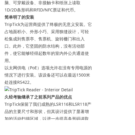
脑、可穿戴设备、非接触卡和纸张上读取
1D/2D条形码和RFID/NFC票证和代币。
简单明了的安装
TripTick为运营商提供了终极的无意义安装。它
占地面积小、外形小巧、采用狭缝设计，可轻
松集成到售票亭、售票机、旋转栅门和出入
口。此外，它坚固的防水结构，没有活动部
件，使它能够经得起数年的室内外公共通道使
用。
以太网供电（PoE）选项允许在没有专用电源的
情况下进行安装。该设备还可以在最远1500米
处连接RS422。
久经考验继承了之前系列产品的优点
TripTick保留了我们成熟的LSR116和LSR118产
品的主要尺寸和形状，但其设计提供了显著增
加的活动扫描区域，以进一步提高条形码读取
性能。
TripTick经过优化的成像确保了读取的可靠性和