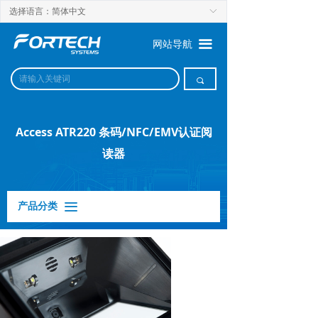
选择语言：简体中文
ꀅ
끀
网站导航
끠
Access ATR220 条码/NFC/EMV认证阅
读器
产品分类
끀