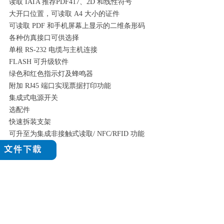
读取 IATA 推荐PDF417、2D 和线性符号
大开口位置，可读取 A4 大小的证件
可读取 PDF 和手机屏幕上显示的二维条形码
各种仿真接口可供选择
单根 RS-232 电缆与主机连接
FLASH 可升级软件
绿色和红色指示灯及蜂鸣器
附加 RJ45 端口实现票据打印功能
集成式电源开关
选配件
快速拆装支架
可升至为集成非接触式读取/ NFC/RFID 功能