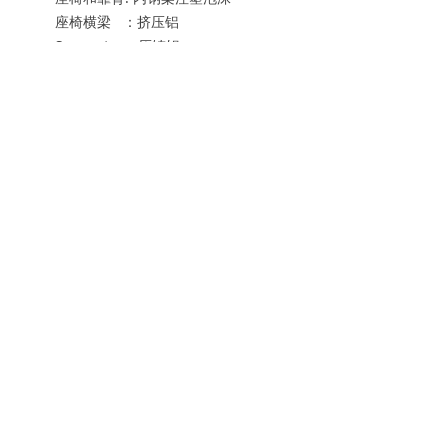
座椅横梁 ：挤压铝
Supports ：压铸铝
上海福德科技发展有限公司成立于2000年4月，座落于
上海市中心的繁华区域， 是一家专业从事机场航空、
轨道交通、政府安防、旅游酒店、零售金融等相关领域
的产品销售和技术服务的公司。2009年，于香港成立
了福德科技国际有限公司。
电话：+86-21-63263506 邮编：200010
sales@fortechsystems.cn
邮箱：
technical@fortechsystems.cn