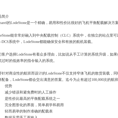
品简介
amarel的LodeStone是一个精确，易用和性价比很好的飞机平衡配载解决方
odeStone能非常好融入到中央配载控制（CLC）系统中，在独立的站
L-DCS系统中，LodeStone都能确保安全和有效的航机装载。
们客户选择LodeStone有着众多理由，比如说从手工计算的系统升级，
代过时的低效率的指令输入的系统。
要针对商业性的航班而设计的LodeStone不仅支持窄体飞机的散货装载
配备，LodeStone都会交出满意的答案。迄今为止有超过100,000次的航班已
优势
减少错误和避免费时的人工操作
是性价比最高的平衡配载系统之一
完全图形化的界面，简单易学和易用
轻而易举的制作准确的配载表
数据无需手工再输入