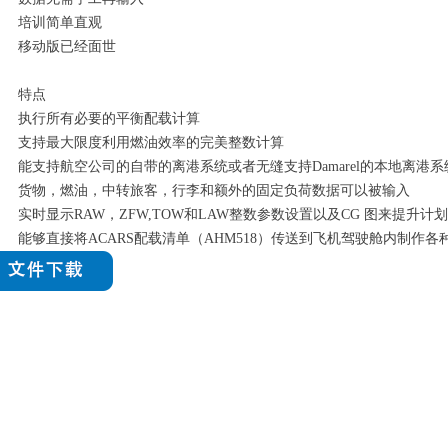
培训简单直观
移动版已经面世
特点
执行所有必要的平衡配载计算
支持最大限度利用燃油效率的完美整数计算
能支持航空公司的自带的离港系统或者无缝支持Damarel的本地离港系统
货物，燃油，中转旅客，行李和额外的固定负荷数据可以被输入
实时显示RAW，ZFW,TOW和LAW整数参数设置以及CG 图来提升计
能够直接将ACARS配载清单（AHM518）传送到飞机驾驶舱内制作各