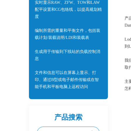
实时显示RAW、ZFW、TOW和LAW
配平设置和CG包络线，以提高规划精
度
产
D
编制所需的重量和平衡文件，包括装
载计划/装载说明/LDI和装载表
L
到
生成用于传输到下线站的负载控制消
息
我
取
文件和信息可以在屏幕上显示、打
印、通过B型或电子邮件传输或在智
主
能手机和平板电脑上远程访问
怎样
产品搜索