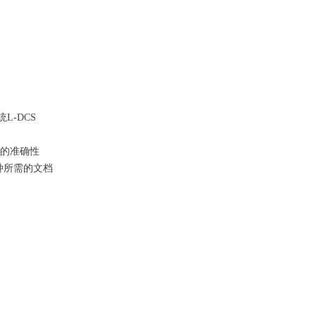
L-DCS
划的准确性
种所需的文档