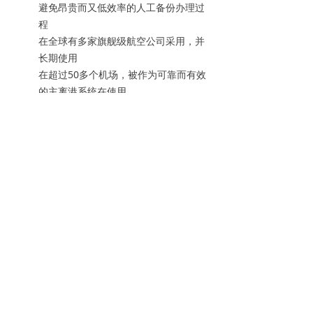
避免昂贵而又低效率的人工备份办理过
程
在全球有多家旗舰级航空公司采用，并
长期使用
在超过50多个机场，被作为可靠而有效
的主离港系统在使用
清晰易用的图形化界面，大大降低了员
工的培训时间
在主要的CUTE/CUPPS平台经过认证
特点
可以安装在本地，也可以安装在远程的
数据中心
提供外部系统的接口（如行李
BHS/BRS）和边检（API），减少宕机带
来的影响
当主离港系统恢复时，可以提供给主离
港系统标准IATA的后离港信息并更新