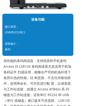
设备功能
接口类型：
USB/RS232串口
读取媒介：
条码
高性能的条码阅读器，支持纸质和手机条码
Access IS LSR120 条码阅读器尤其适用于机场
条码证件 扫描应用，能够在严苛的机场环境下
发挥出色的性能。结 构坚固，不含任何移动部
件，使用寿命长。可对其进行配 置，以便直接
与工作站连接，或通过 Access ATB42x 系 列
键盘与工作站连接。还有串行 RS232 和 USB
（串行 或键盘）接口版本可供选择。 LSR120