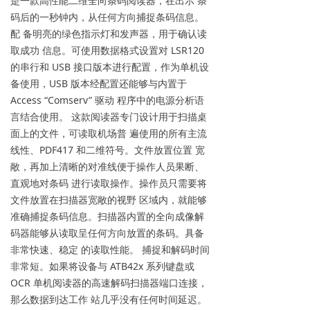
是一款高性能二维全向条码阅读器，在出示 条
码后的一秒钟内，从任何方向捕捉条码信息。
配 备明亮的绿色指示灯和发声器，用于确认读
取成功 信息。可使用数据格式设置对 LSR120
的串行和 USB 接口版本进行配置，作为单机设
备使用，USB 版本经配置还能够与内置于
Access “Comserv” 驱动 程序中的电源分析语
言结合使用。 这款阅读器专门设计用于扫描桌
面上的文件，可读取机场普 遍使用的所有主流
线性、PDF417 和二维符号。文件放置位置 宽
敞，再加上清晰的对准线便于操作人员果断、
直观地对条码 进行读取操作。操作员只需要将
文件放置在扫描器宽敞的视野 区域内，就能够
准确捕捉条码信息。扫描器内置的全向成像解
码器能够从读取呈任何方向放置的条码。具备
非常快速、稳定 的读取性能。 捕捉和解码时间
非常短。如果将设备与 ATB42x 系列键盘或
OCR 单机阅读器的高速解码扫描器端口连接，
那么数据到达工作 站几乎没有任何时间延迟。