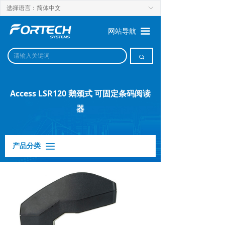
选择语言：简体中文
ꀅ
끀
网站导航
끠
Access LSR120 鹅颈式 可固定条码阅读
器
产品分类
끀