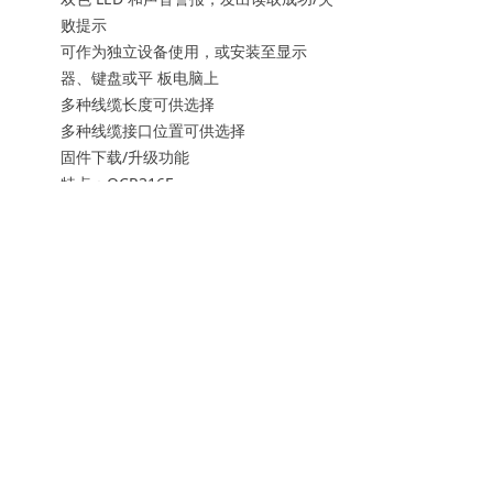
败提示
可作为独立设备使用，或安装至显示
器、键盘或平 板电脑上
多种线缆长度可供选择
多种线缆接口位置可供选择
固件下载/升级功能
特点：OCR316E
相比 OCR315E 型号，增加了一个双向 3
磁道 MSR 读取器，符合 ISO 7811/2-5
磁道 1, 2 和 3 规范