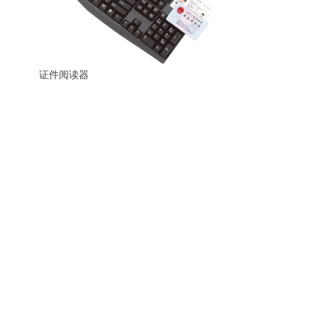
证件阅读器
支持读取：符合ICAO 9303规格的机读
码护照，签证和旅行证件，ID身份证
件，居住证和绿卡
磁条阅读器
支持ISO7811/2-5规格的1-，2-&3-磁道
的磁卡
支持双向阅读，而且读取速度范围大
磁头寿命久和不锈钢的划卡轨道
USB 端口（可选）
USB 端口可以支持USB外接鼠标，指纹
仪等
可选1个或2个USB端口