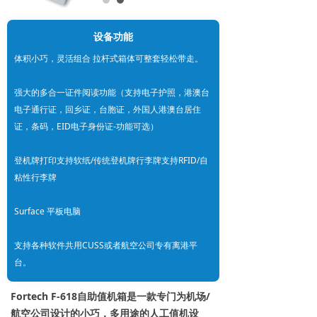
设备功能
体积小巧，灵活组合 拉杆式箱体可整套轻松带走。
强大的多合一证件阅读功能（支持电子护照，港澳台
电子通行证，回乡证，台胞证，外国人港澳台居住
证，条码，EID电子身份证-功能可选）
登机牌打印支持软纸/传统登机牌行李牌支持RFID/自
粘性行李牌
Surface 平板电脑
支持各种软件共用CUSS或者航空公司专有离港平
台。
Fortech F-618自助值机箱是一款专门为机场/
航空公司设计的小巧，多用途的人工值机设