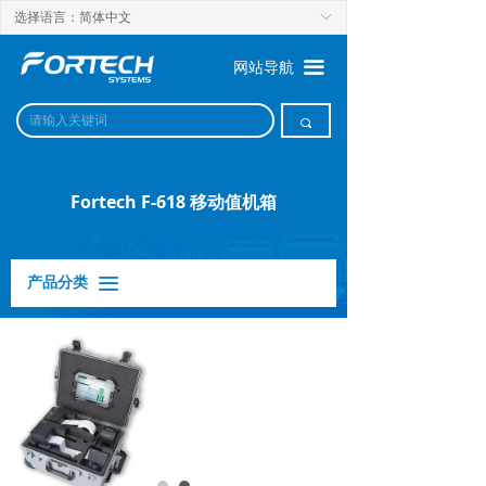
选择语言：简体中文
ꀅ
끀
网站导航
끠
Fortech F-618 移动值机箱
产品分类
끀