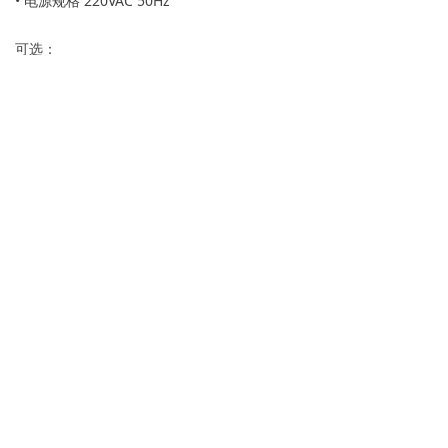
• 电源规格 220VAC 50Hz
可选：
• 身份证功能/条码功能
• 行李条打印机Rfid功能
L型尺寸 及重量
长613mm 宽498mm 高270mm（闭合状态）
700mm (工作状态）
L型重量:14.75KG
S型尺寸 及重量
长560mm 宽422mm 高289mm（闭合状态）
670mm (工作状态）
S型重量:14.25KG
环境：温度
运行温度: 0C to 50C