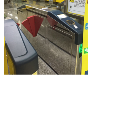
上一篇：
无
ꂃ