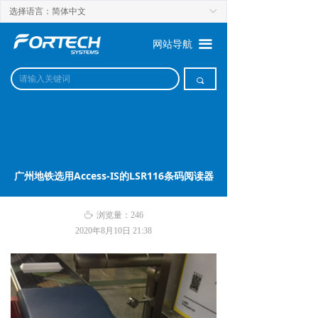
选择语言：简体中文
ꀅ
끀
网站导航
끠
广州地铁选用Access-IS的LSR116条码阅读器
ꄘ
浏览量：
246
2020年8月10日
21:38