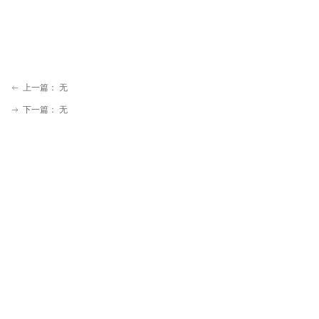
上一篇：
无
ꂃ
下一篇：
无
ꁹ
上海福德科技发展有限公司成立于2000年4月，座落于
上海市中心的繁华区域， 是一家专业从事机场航空、
轨道交通、政府安防、旅游酒店、零售金融等相关领域
的产品销售和技术服务的公司。2009年，于香港成立
了福德科技国际有限公司。
电话：+86-21-63263506 邮编：200010
sales@fortechsystems.cn
邮箱：